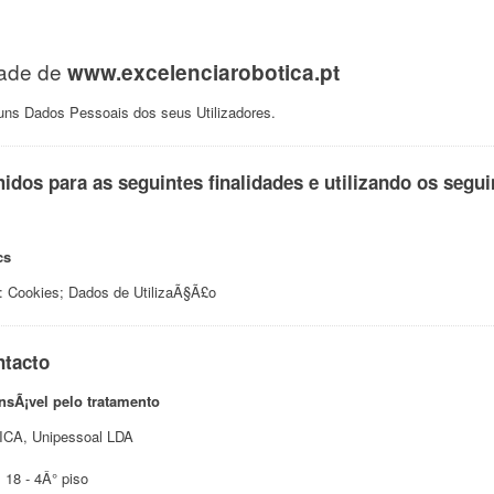
dade de
www.excelenciarobotica.pt
uns Dados Pessoais dos seus Utilizadores.
idos para as seguintes finalidades e utilizando os segui
cs
 Cookies; Dados de UtilizaÃ§Ã£o
ntacto
nsÃ¡vel pelo tratamento
A, Unipessoal LDA
 18 - 4Â° piso