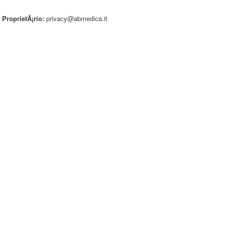
 ProprietÃ¡rio:
privacy@abmedica.it