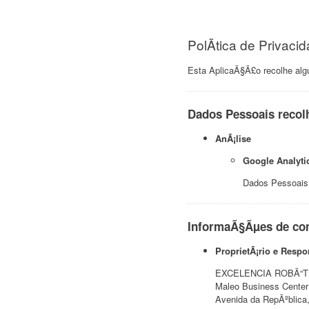
PolÃ­tica de Privaci
Esta AplicaÃ§Ã£o recolhe alg
Dados Pessoais recolh
AnÃ¡lise
Google Analyti
Dados Pessoais:
InformaÃ§Ãµes de co
ProprietÃ¡rio e Respo
EXCELENCIA ROBÃ“TIC
Maleo Business Center
Avenida da RepÃºblica,